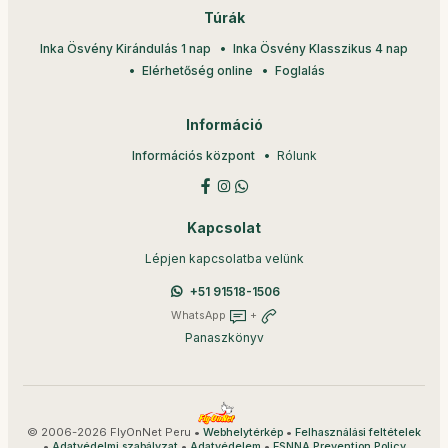
Túrák
Inka Ösvény Kirándulás 1 nap
Inka Ösvény Klasszikus 4 nap
Elérhetőség online
Foglalás
Információ
Információs központ
Rólunk
Kapcsolat
Lépjen kapcsolatba velünk
+51 91518-1506
WhatsApp
+
Panaszkönyv
© 2006-2026 FlyOnNet Peru •
•
Webhelytérkép
Felhasználási feltételek
•
•
•
Adatvédelmi szabályzat
Adatvédelem
ESNNA Prevention Policy