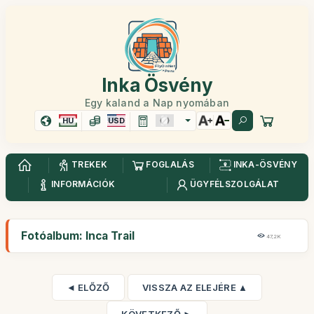
Inka Ösvény
Egy kaland a Nap nyomában
HU
USD
TREKEK
FOGLALÁS
INKA-ÖSVÉNY
INFORMÁCIÓK
ÜGYFÉLSZOLGÁLAT
Fotóalbum: Inca Trail
47,2K
◄ ELŐZŐ
VISSZA AZ ELEJÉRE ▲