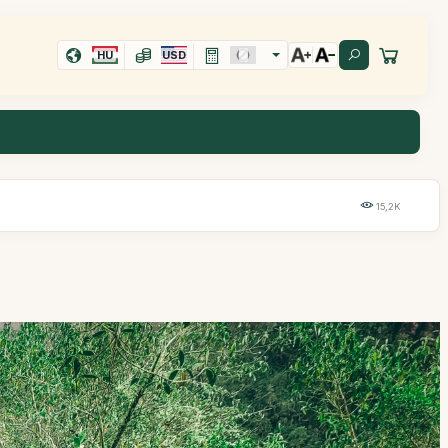
HU
USD
15,2K