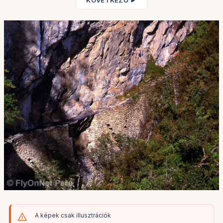
KÖVETKEZŐ ►
A képek csak illusztrációk