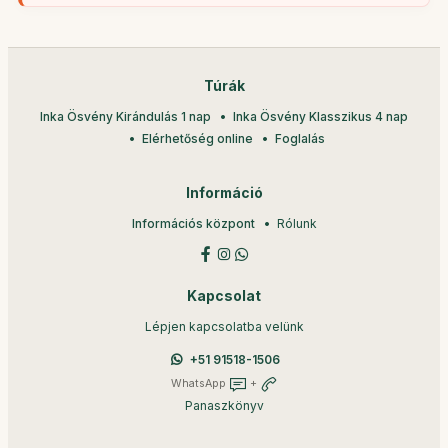
Túrák
Inka Ösvény Kirándulás 1 nap
Inka Ösvény Klasszikus 4 nap
Elérhetőség online
Foglalás
Információ
Információs központ
Rólunk
Kapcsolat
Lépjen kapcsolatba velünk
+51 91518-1506
WhatsApp
+
Panaszkönyv