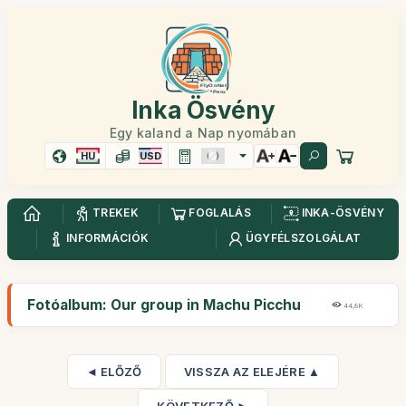
Inka Ösvény
Egy kaland a Nap nyomában
HU
USD
TREKEK
FOGLALÁS
INKA-ÖSVÉNY
INFORMÁCIÓK
ÜGYFÉLSZOLGÁLAT
Fotóalbum: Our group in Machu Picchu
44,8K
◄ ELŐZŐ
VISSZA AZ ELEJÉRE ▲