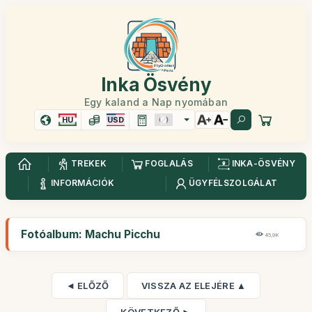
Inka Ösvény
Egy kaland a Nap nyomában
HU
USD
TREKEK
FOGLALÁS
INKA-ÖSVÉNY
INFORMÁCIÓK
ÜGYFÉLSZOLGÁLAT
Fotóalbum: Machu Picchu
45,9K
◄ ELŐZŐ
VISSZA AZ ELEJÉRE ▲