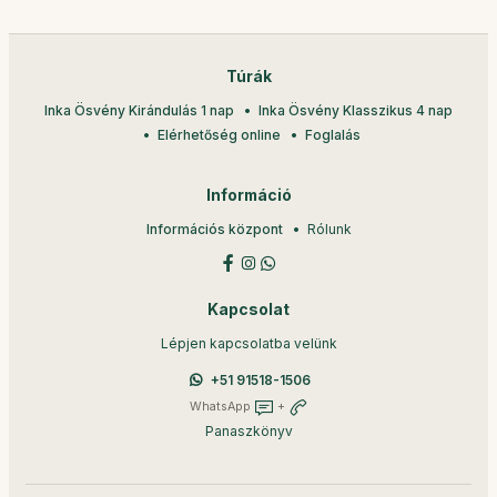
Túrák
Inka Ösvény Kirándulás 1 nap
Inka Ösvény Klasszikus 4 nap
Elérhetőség online
Foglalás
Információ
Információs központ
Rólunk
Kapcsolat
Lépjen kapcsolatba velünk
+51 91518-1506
WhatsApp
+
Panaszkönyv