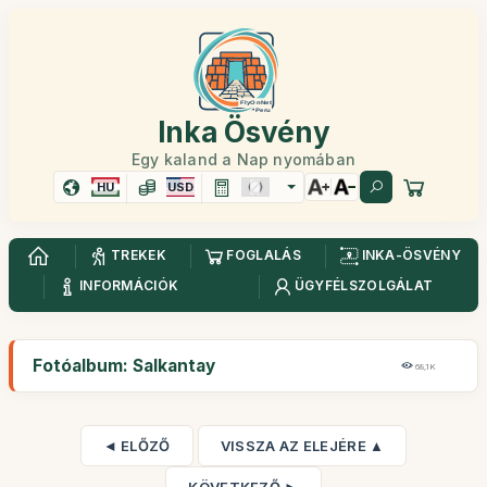
Inka Ösvény
Egy kaland a Nap nyomában
HU
USD
TREKEK
FOGLALÁS
INKA-ÖSVÉNY
INFORMÁCIÓK
ÜGYFÉLSZOLGÁLAT
Fotóalbum: Salkantay
68,1K
◄ ELŐZŐ
VISSZA AZ ELEJÉRE ▲