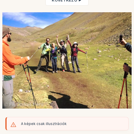
KÖVETKEZŐ ►
A képek csak illusztrációk