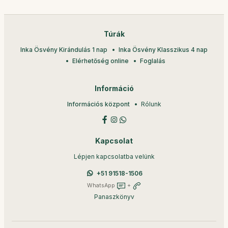
Túrák
Inka Ösvény Kirándulás 1 nap
Inka Ösvény Klasszikus 4 nap
Elérhetőség online
Foglalás
Információ
Információs központ
Rólunk
Kapcsolat
Lépjen kapcsolatba velünk
+51 91518-1506
WhatsApp
+
Panaszkönyv