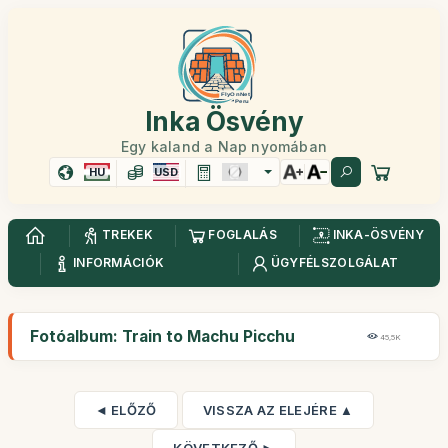
Inka Ösvény
Egy kaland a Nap nyomában
HU
USD
TREKEK
FOGLALÁS
INKA-ÖSVÉNY
INFORMÁCIÓK
ÜGYFÉLSZOLGÁLAT
Fotóalbum: Train to Machu Picchu
45,5K
◄ ELŐZŐ
VISSZA AZ ELEJÉRE ▲