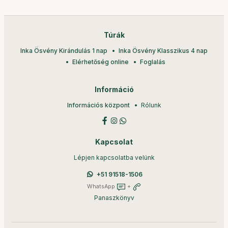
Túrák
Inka Ösvény Kirándulás 1 nap
Inka Ösvény Klasszikus 4 nap
Elérhetőség online
Foglalás
Információ
Információs központ
Rólunk
Kapcsolat
Lépjen kapcsolatba velünk
+51 91518-1506
WhatsApp
+
Panaszkönyv