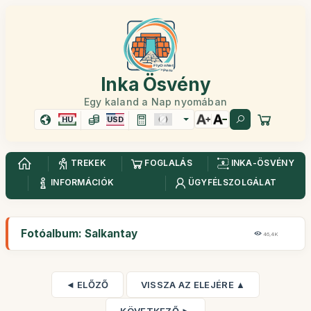
Inka Ösvény
Egy kaland a Nap nyomában
HU
USD
TREKEK
FOGLALÁS
INKA-ÖSVÉNY
INFORMÁCIÓK
ÜGYFÉLSZOLGÁLAT
Fotóalbum: Salkantay
46,4K
◄ ELŐZŐ
VISSZA AZ ELEJÉRE ▲