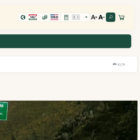
HU
USD
43,7K