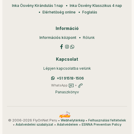
Inka Ösvény Kirándulás 1 nap
Inka Ösvény Klasszikus 4 nap
Elérhetőség online
Foglalás
Információ
Információs központ
Rólunk
Kapcsolat
Lépjen kapcsolatba velünk
+51 91518-1506
WhatsApp
+
Panaszkönyv
© 2006-2026 FlyOnNet Peru •
•
Webhelytérkép
Felhasználási feltételek
•
•
•
Adatvédelmi szabályzat
Adatvédelem
ESNNA Prevention Policy