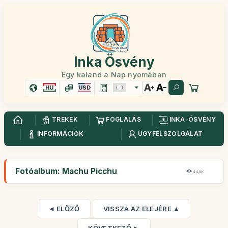
Inka Ösvény
Egy kaland a Nap nyomában
HU
USD
TREKEK
FOGLALÁS
INKA-ÖSVÉNY
INFORMÁCIÓK
ÜGYFÉLSZOLGÁLAT
Fotóalbum: Machu Picchu
44,8K
◄ ELŐZŐ
VISSZA AZ ELEJÉRE ▲