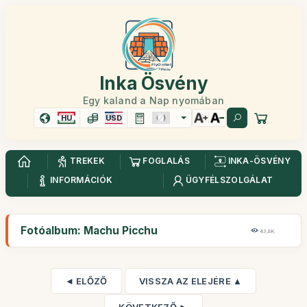
Inka Ösvény
Egy kaland a Nap nyomában
HU
USD
TREKEK
FOGLALÁS
INKA-ÖSVÉNY
INFORMÁCIÓK
ÜGYFÉLSZOLGÁLAT
Fotóalbum: Machu Picchu
43,8K
◄ ELŐZŐ
VISSZA AZ ELEJÉRE ▲