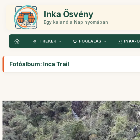
Inka Ösvény
Egy kaland a Nap nyomában
TREKEK
FOGLALÁS
INKA-
Fotóalbum: Inca Trail