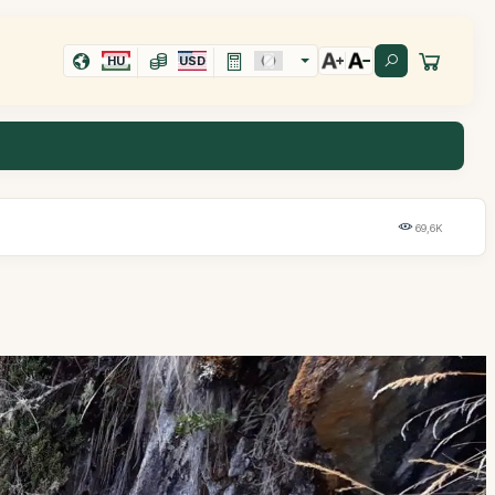
HU
USD
69,6K