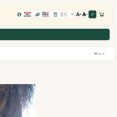
HU
USD
46,7K