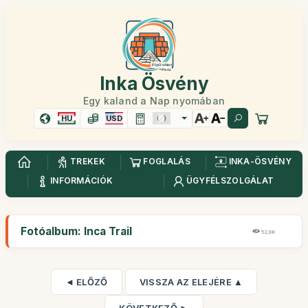
Inka Ösvény
Egy kaland a Nap nyomában
HU
USD
TREKEK
FOGLALÁS
INKA-ÖSVÉNY
INFORMÁCIÓK
ÜGYFÉLSZOLGÁLAT
Fotóalbum: Inca Trail
52,9K
◄ ELŐZŐ
VISSZA AZ ELEJÉRE ▲