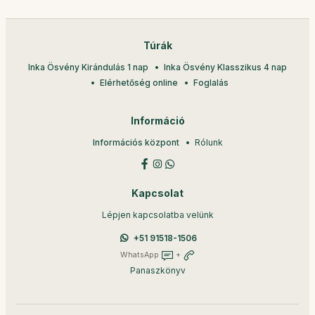
Túrák
Inka Ösvény Kirándulás 1 nap
Inka Ösvény Klasszikus 4 nap
Elérhetőség online
Foglalás
Információ
Információs központ
Rólunk
Kapcsolat
Lépjen kapcsolatba velünk
+51 91518-1506
WhatsApp
+
Panaszkönyv