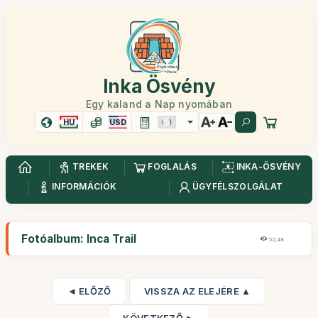
Inka Ösvény
Egy kaland a Nap nyomában
HU
USD
TREKEK
FOGLALÁS
INKA-ÖSVÉNY
INFORMÁCIÓK
ÜGYFÉLSZOLGÁLAT
Fotóalbum: Inca Trail
52,4K
◄ ELŐZŐ
VISSZA AZ ELEJÉRE ▲