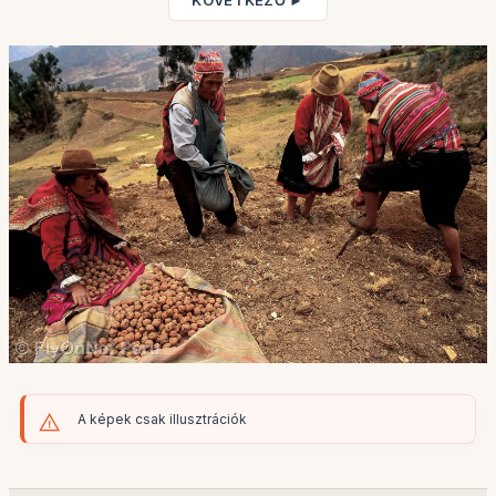
KÖVETKEZŐ ►
A képek csak illusztrációk