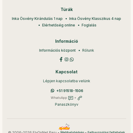
Túrák
Inka Ösvény Kirándulás 1 nap
Inka Ösvény Klasszikus 4 nap
Elérhetőség online
Foglalás
Információ
Információs központ
Rólunk
Kapcsolat
Lépjen kapcsolatba velünk
+51 91518-1506
WhatsApp
+
Panaszkönyv
© 2006-2026 FlyOnNet Peru •
•
Webhelytérkép
Felhasználási feltételek