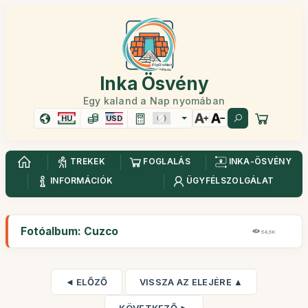
Inka Ösvény
Egy kaland a Nap nyomában
HU
USD
TREKEK
FOGLALÁS
INKA-ÖSVÉNY
INFORMÁCIÓK
ÜGYFÉLSZOLGÁLAT
Fotóalbum: Cuzco
64,6K
◄ ELŐZŐ
VISSZA AZ ELEJÉRE ▲