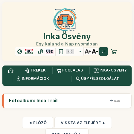
Inka Ösvény
Egy kaland a Nap nyomában
HU
USD
TREKEK
FOGLALÁS
INKA-ÖSVÉNY
INFORMÁCIÓK
ÜGYFÉLSZOLGÁLAT
Fotóalbum: Inca Trail
50,2K
◄ ELŐZŐ
VISSZA AZ ELEJÉRE ▲