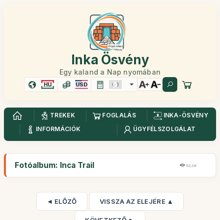
Inka Ösvény
Egy kaland a Nap nyomában
HU
USD
TREKEK
FOGLALÁS
INKA-ÖSVÉNY
INFORMÁCIÓK
ÜGYFÉLSZOLGÁLAT
Fotóalbum: Inca Trail
52,3K
◄ ELŐZŐ
VISSZA AZ ELEJÉRE ▲