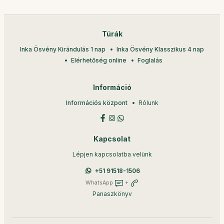
Túrák
Inka Ösvény Kirándulás 1 nap
Inka Ösvény Klasszikus 4 nap
Elérhetőség online
Foglalás
Információ
Információs központ
Rólunk
Kapcsolat
Lépjen kapcsolatba velünk
+51 91518-1506
WhatsApp
+
Panaszkönyv