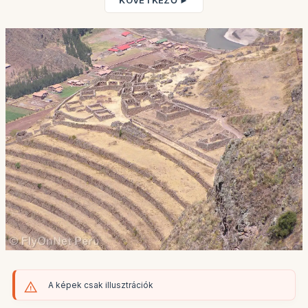
KÖVETKEZŐ ►
A képek csak illusztrációk