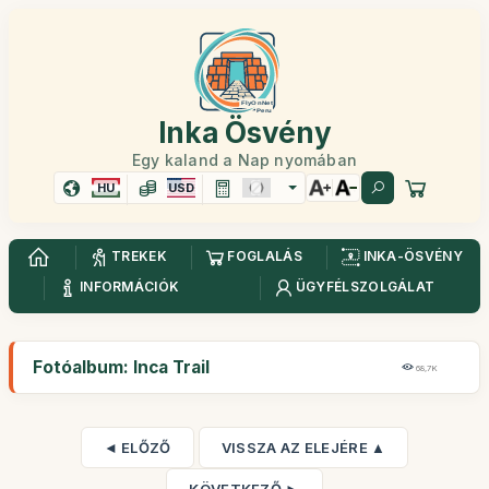
Inka Ösvény
Egy kaland a Nap nyomában
HU
USD
TREKEK
FOGLALÁS
INKA-ÖSVÉNY
INFORMÁCIÓK
ÜGYFÉLSZOLGÁLAT
Fotóalbum: Inca Trail
68,7K
◄ ELŐZŐ
VISSZA AZ ELEJÉRE ▲