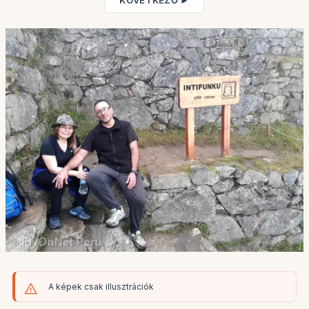
KÖVETKEZŐ ►
A képek csak illusztrációk