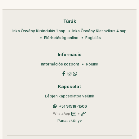
Túrák
Inka Ösvény Kirándulás 1 nap
Inka Ösvény Klasszikus 4 nap
Elérhetőség online
Foglalás
Információ
Információs központ
Rólunk
Kapcsolat
Lépjen kapcsolatba velünk
+51 91518-1506
WhatsApp
+
Panaszkönyv