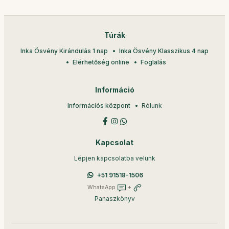
Túrák
Inka Ösvény Kirándulás 1 nap
Inka Ösvény Klasszikus 4 nap
Elérhetőség online
Foglalás
Információ
Információs központ
Rólunk
Kapcsolat
Lépjen kapcsolatba velünk
+51 91518-1506
WhatsApp
+
Panaszkönyv