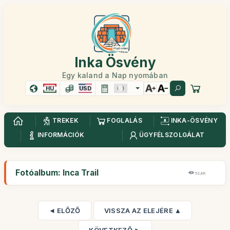
Inka Ösvény
Egy kaland a Nap nyomában
HU
USD
TREKEK
FOGLALÁS
INKA-ÖSVÉNY
INFORMÁCIÓK
ÜGYFÉLSZOLGÁLAT
Fotóalbum: Inca Trail
52,8K
◄ ELŐZŐ
VISSZA AZ ELEJÉRE ▲