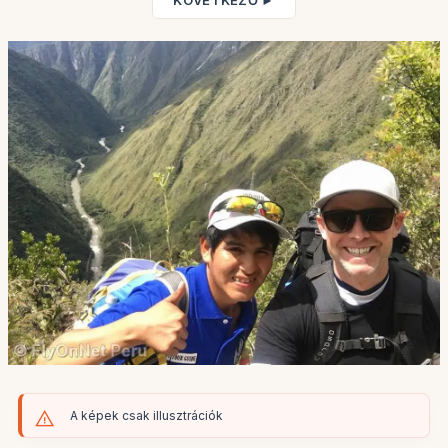
KÖVETKEZŐ ►
A képek csak illusztrációk