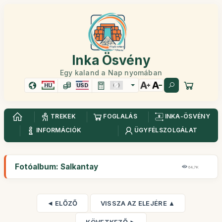
Inka Ösvény
Egy kaland a Nap nyomában
HU
USD
TREKEK
FOGLALÁS
INKA-ÖSVÉNY
INFORMÁCIÓK
ÜGYFÉLSZOLGÁLAT
Fotóalbum: Salkantay
64,7K
◄ ELŐZŐ
VISSZA AZ ELEJÉRE ▲