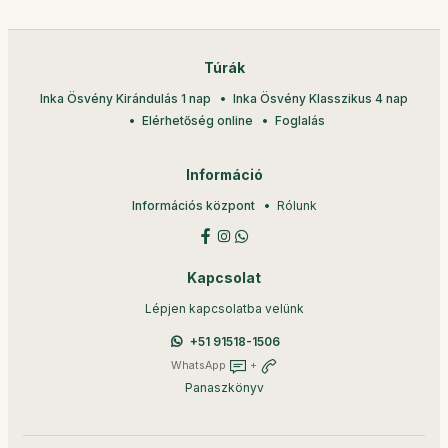
Túrák
Inka Ösvény Kirándulás 1 nap
Inka Ösvény Klasszikus 4 nap
Elérhetőség online
Foglalás
Információ
Információs központ
Rólunk
Kapcsolat
Lépjen kapcsolatba velünk
+51 91518-1506
WhatsApp
+
Panaszkönyv