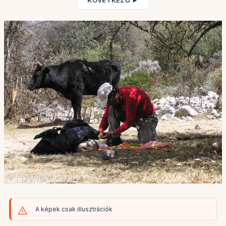
KÖVETKEZŐ ►
A képek csak illusztrációk