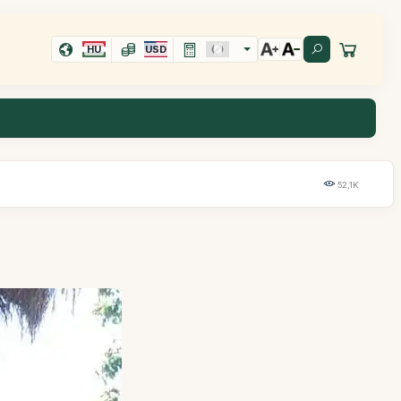
HU
USD
52,1K