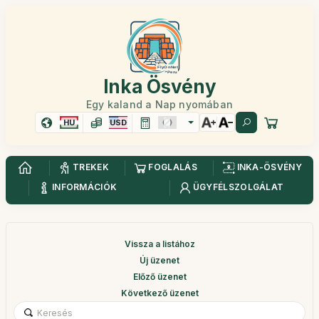
Inka Ösvény
Egy kaland a Nap nyomában
HU
USD
TREKEK
FOGLALÁS
INKA-ÖSVÉNY
INFORMÁCIÓK
ÜGYFÉLSZOLGÁLAT
Vissza a listához
Új üzenet
Előző üzenet
Következő üzenet