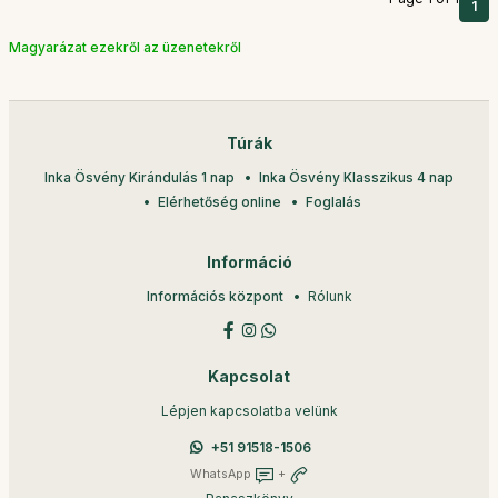
1
Magyarázat ezekről az üzenetekről
Túrák
Inka Ösvény Kirándulás 1 nap
Inka Ösvény Klasszikus 4 nap
Elérhetőség online
Foglalás
Információ
Információs központ
Rólunk
Kapcsolat
Lépjen kapcsolatba velünk
+51 91518-1506
WhatsApp
+