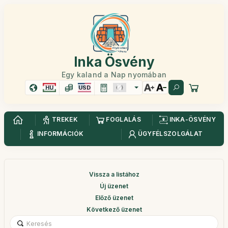
Inka Ösvény
Egy kaland a Nap nyomában
HU
USD
TREKEK
FOGLALÁS
INKA-ÖSVÉNY
INFORMÁCIÓK
ÜGYFÉLSZOLGÁLAT
Vissza a listához
Új üzenet
Előző üzenet
Következő üzenet