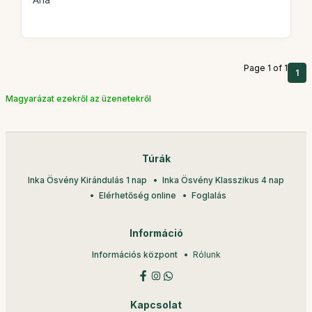
Ana
Page 1 of 1
1
Magyarázat ezekről az üzenetekről
Túrák
Inka Ösvény Kirándulás 1 nap
Inka Ösvény Klasszikus 4 nap
Elérhetőség online
Foglalás
Információ
Információs központ
Rólunk
Kapcsolat