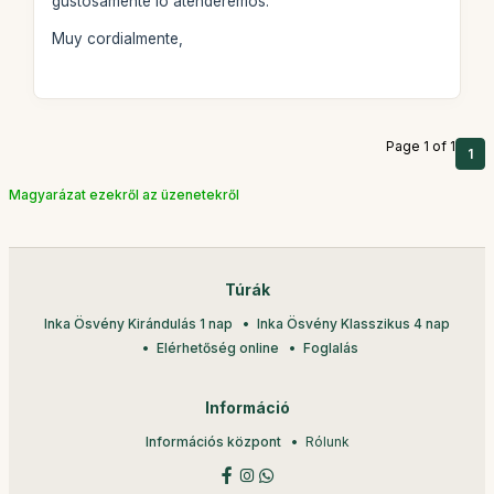
gustosamente lo atenderemos.
Muy cordialmente,
Page 1 of 1
1
Magyarázat ezekről az üzenetekről
Túrák
Inka Ösvény Kirándulás 1 nap
Inka Ösvény Klasszikus 4 nap
Elérhetőség online
Foglalás
Információ
Információs központ
Rólunk