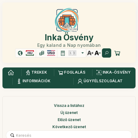
Inka Ösvény
Egy kaland a Nap nyomában
HU
USD
TREKEK
FOGLALÁS
INKA-ÖSVÉNY
INFORMÁCIÓK
ÜGYFÉLSZOLGÁLAT
Vissza a listához
Új üzenet
Előző üzenet
Következő üzenet