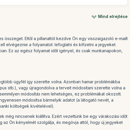
Mind elrejtése
es összeget. Ettől a pillanattól kezdve Ön egy visszaigazoló e-mailt
elvégeznie a folyamatot: lefoglalni és kifizetni a jegyeket.
ban. Ez az egész folyamat időt igényel, és csak munkanapokon,
 legtöbb ügyfél így szerette volna. Azonban hamar problémákba
s stb.), vagy újragondolva a terveit módosítani szerette volna a
tán semmilyen módosítás nem lehetséges, ez problémákat okozott.
y ingyenesen módosítsa bármelyik adatot (a látogató nevét, a
banki költségek kivételével).
ek még nincsenek kiállítva. Ezért vezettünk be egy várakozási időt
ag az Ön kényelmét szolgálja, és megóvja attól, hogy új jegyeket