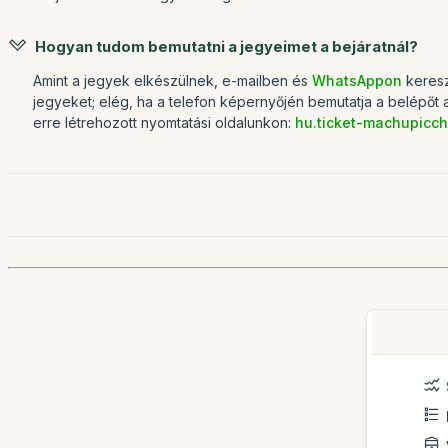
Hogyan tudom bemutatni a jegyeimet a bejáratnál?
Amint a jegyek elkészülnek, e-mailben és
WhatsAppon
keresz
jegyeket; elég, ha a telefon képernyőjén bemutatja a belépőt a
erre létrehozott nyomtatási oldalunkon:
hu.ticket-machupicc