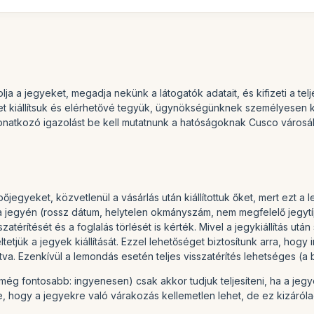
ja a jegyeket, megadja nekünk a látogatók adatait, és kifizeti a telj
 kiállítsuk és elérhetővé tegyük, ügynökségünknek személyesen kell 
natkozó igazolást be kell mutatnunk a hatóságoknak Cusco városá
egyeket, közvetlenül a vásárlás után kiállítottuk őket, mert ezt a
 jegyén (rossz dátum, helytelen okmányszám, nem megfelelő jegytípu
térítését és a foglalás törlését is kérték. Mivel a jegykiállítás u
ltetjük a jegyek kiállítását. Ezzel lehetőséget biztosítunk arra, hog
tva. Ezenkívül a lemondás esetén teljes visszatérítés lehetséges (a 
ég fontosabb: ingyenesen) csak akkor tudjuk teljesíteni, ha a jegy
le, hogy a jegyekre való várakozás kellemetlen lehet, de ez kizáról