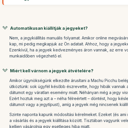
Automatikusan kiállítják a jegyeket?
Nem, a jegykiállítás manuális folyamat. Amikor online megvásárol
kap, mi pedig megkapjuk az Ön adatait. Ahhoz, hogy a jegyeket
Ezenkívül, ha a jegyek kedvezményes áron vannak, az erre vo
munkaidőben végezhető el.
Miért kell várnom a jegyek átvételére?
Amikor ügynökségünk elkezdte árusítani a Machu Picchu belépőj
ütköztünk: sok ügyfél később észrevette, hogy hibák vannak a
dátumot egy váratlan esemény miatt. Néhányan még a jegy vissza
Ezért hoztuk meg azt a – néha félreértett – döntést, hogy késle
dátumot vagy a jegytípust), amíg a jegyek még nincsenek kiállí
Szinte naponta kapunk módosítási kérelmeket. Ezeket (és ami m
a vásárlás és a jegyek kiállítása között. Tisztában vagyunk ve
kelljen vásárolnia egy esetleges hiba miatt.