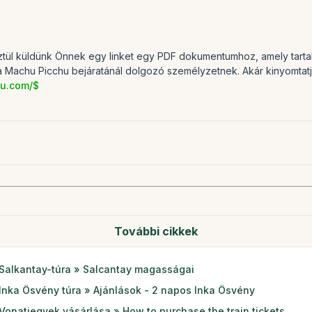
tül küldünk Önnek egy linket egy PDF dokumentumhoz, amely tartal
 Machu Picchu bejáratánál dolgozó személyzetnek. Akár kinyomtatja a
hu.com/$
További cikkek
Salkantay-túra » Salcantay magasságai
Inka Ösvény túra » Ajánlások - 2 napos Inka Ösvény
Vonatjegyek vásárlása » How to purchase the train tickets