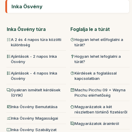
Inka Ösvény
Inka Ösvény túra
Foglalja le a túrát
A 2 és 4 napos túra közötti
Hogyan lehet előfoglalni a
különbség
túrát?
Ajánlások - 2 napos Inka
Hogyan lehet lefoglalni a
Ösvény
túrát?
Ajánlások - 4 napos Inka
Kérdések a foglalással
Ösvény
kapcsolatban
Gyakran ismételt kérdések
Machu Picchu 09 + Wayna
(GYIK)
Picchu elérhetőség
Inka Ösvény Bemutatása
Magyarázatok a két
részletben történő fizetésről
Inka Ösvény Magasságai
Magyarázatok árainkról
Inka Ösvény Szabályzat