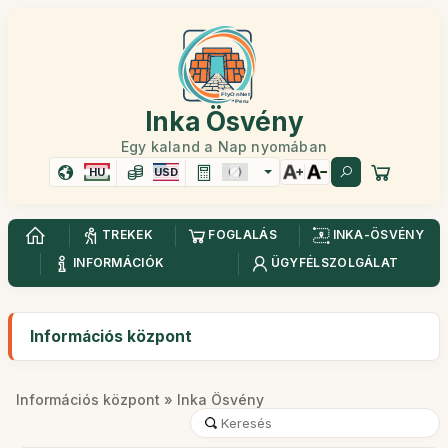
Inka Ösvény
Egy kaland a Nap nyomában
HU
USD
TREKEK
FOGLALÁS
INKA-ÖSVÉNY
INFORMÁCIÓK
ÜGYFÉLSZOLGÁLAT
Információs központ
Információs központ
» Inka Ösvény