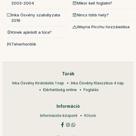
2003-2004
Mikor kell foglalni?
Inka Ösvény szabályzata
Nincs több hely?
2016
Wayna Picchu hozzáadása
Kinek ajánlott a túra?
Teherhordók
Túrák
Inka Ösvény Kirándulás 1 nap
Inka Ösvény Klasszikus 4 nap
Elérhetőség online
Foglalás
Információ
Információs központ
Rólunk