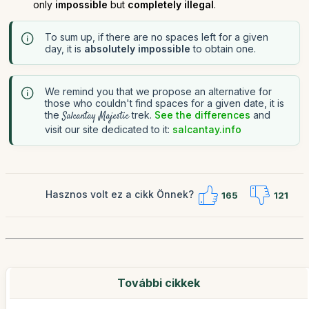
only
impossible
but
completely illegal
.
To sum up, if there are no spaces left for a given
day, it is
absolutely impossible
to obtain one.
We remind you that we propose an alternative for
those who couldn't find spaces for a given date, it is
the
trek.
See the differences
and
Salcantay Majestic
visit our site dedicated to it:
salcantay.info
Hasznos volt ez a cikk Önnek?
165
121
További cikkek