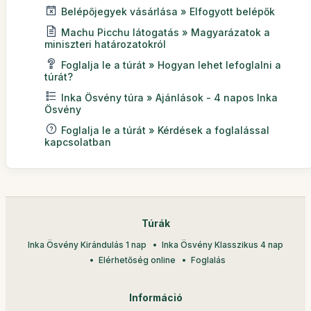
Belépőjegyek vásárlása » Elfogyott belépők
Machu Picchu látogatás » Magyarázatok a
miniszteri határozatokról
Foglalja le a túrát » Hogyan lehet lefoglalni a
túrát?
Inka Ösvény túra » Ajánlások - 4 napos Inka
Ösvény
Foglalja le a túrát » Kérdések a foglalással
kapcsolatban
Túrák
Inka Ösvény Kirándulás 1 nap
Inka Ösvény Klasszikus 4 nap
Elérhetőség online
Foglalás
Információ