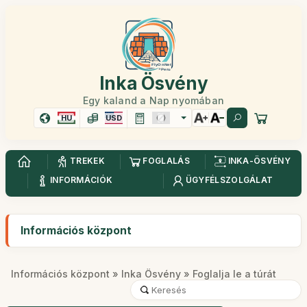
Inka Ösvény
Egy kaland a Nap nyomában
HU
USD
TREKEK
FOGLALÁS
INKA-ÖSVÉNY
INFORMÁCIÓK
ÜGYFÉLSZOLGÁLAT
Információs központ
Információs központ
»
Inka Ösvény
» Foglalja le a túrát