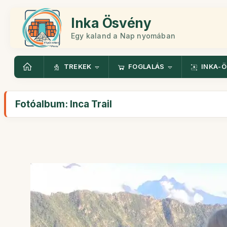
Inka Ösvény
Egy kaland a Nap nyomában
TREKEK
FOGLALÁS
INKA-
Fotóalbum: Inca Trail