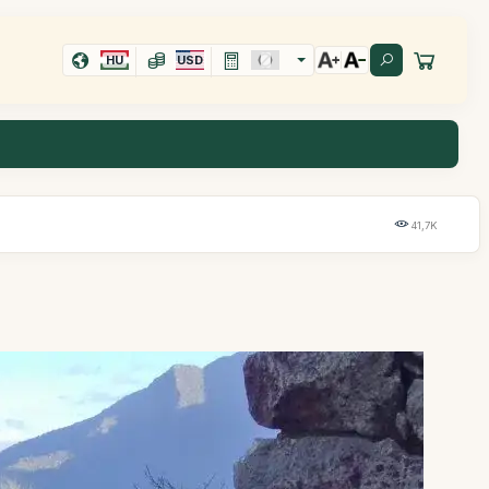
HU
USD
41,7K