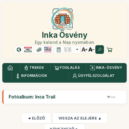
Inka Ösvény
Egy kaland a Nap nyomában
HU
USD
TREKEK
FOGLALÁS
INKA-ÖSVÉNY
INFORMÁCIÓK
ÜGYFÉLSZOLGÁLAT
Fotóalbum: Inca Trail
42K
◄ ELŐZŐ
VISSZA AZ ELEJÉRE ▲