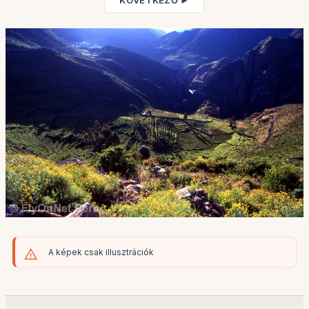
KÖVETKEZŐ ►
A képek csak illusztrációk