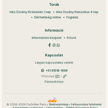
Túrák
Inka Ösvény Kirándulás 1 nap
Inka Ösvény Klasszikus 4 nap
Elérhetőség online
Foglalás
Információ
Információs központ
Rólunk
Kapcsolat
Lépjen kapcsolatba velünk
+51 91518-1506
WhatsApp
+
Panaszkönyv
© 2006-2026 FlyOnNet Peru •
•
Webhelytérkép
Felhasználási feltételek
•
•
•
Adatvédelmi szabályzat
Adatvédelem
ESNNA Prevention Policy