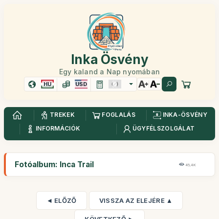
Inka Ösvény
Egy kaland a Nap nyomában
HU
USD
TREKEK
FOGLALÁS
INKA-ÖSVÉNY
INFORMÁCIÓK
ÜGYFÉLSZOLGÁLAT
Fotóalbum: Inca Trail
45,4K
◄ ELŐZŐ
VISSZA AZ ELEJÉRE ▲