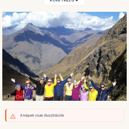
KÖVETKEZŐ ►
A képek csak illusztrációk