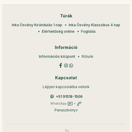
Túrák
Inka Ösvény Kirándulás 1 nap
Inka Ösvény Klasszikus 4 nap
Elérhetőség online
Foglalás
Információ
Információs központ
Rólunk
Kapcsolat
Lépjen kapcsolatba velünk
+51 91518-1506
WhatsApp
+
Panaszkönyv