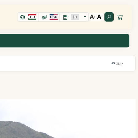
HU
USD
31,4K