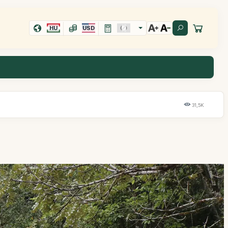
HU
USD
31,5K