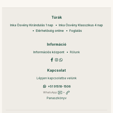
Túrák
Inka Ösvény Kirándulás 1 nap
Inka Ösvény Klasszikus 4 nap
Elérhetőség online
Foglalás
Információ
Információs központ
Rólunk
Kapcsolat
Lépjen kapcsolatba velünk
+51 91518-1506
WhatsApp
+
Panaszkönyv