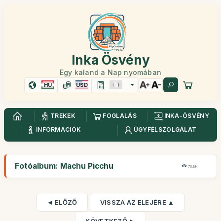
Inka Ösvény
Egy kaland a Nap nyomában
HU
USD
TREKEK
FOGLALÁS
INKA-ÖSVÉNY
INFORMÁCIÓK
ÜGYFÉLSZOLGÁLAT
Fotóalbum: Machu Picchu
70,8K
◄ ELŐZŐ
VISSZA AZ ELEJÉRE ▲