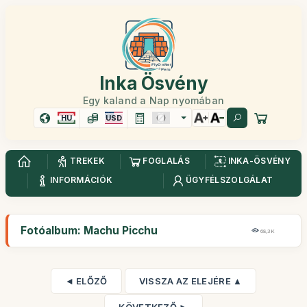
Inka Ösvény
Egy kaland a Nap nyomában
HU
USD
TREKEK
FOGLALÁS
INKA-ÖSVÉNY
INFORMÁCIÓK
ÜGYFÉLSZOLGÁLAT
Fotóalbum: Machu Picchu
68,3K
◄ ELŐZŐ
VISSZA AZ ELEJÉRE ▲