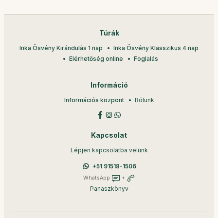
Túrák
Inka Ösvény Kirándulás 1 nap
Inka Ösvény Klasszikus 4 nap
Elérhetőség online
Foglalás
Információ
Információs központ
Rólunk
Kapcsolat
Lépjen kapcsolatba velünk
+51 91518-1506
WhatsApp
+
Panaszkönyv