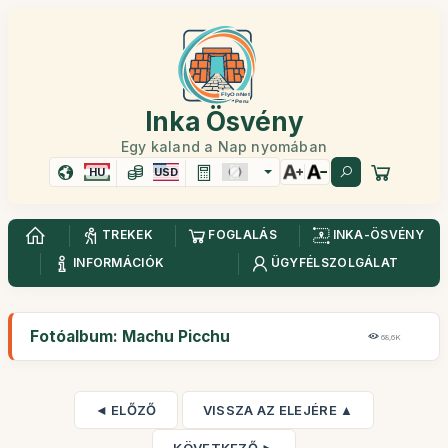
Inka Ösvény
Egy kaland a Nap nyomában
HU
USD
TREKEK
FOGLALÁS
INKA-ÖSVÉNY
INFORMÁCIÓK
ÜGYFÉLSZOLGÁLAT
Fotóalbum: Machu Picchu
68,6K
◄ ELŐZŐ
VISSZA AZ ELEJÉRE ▲