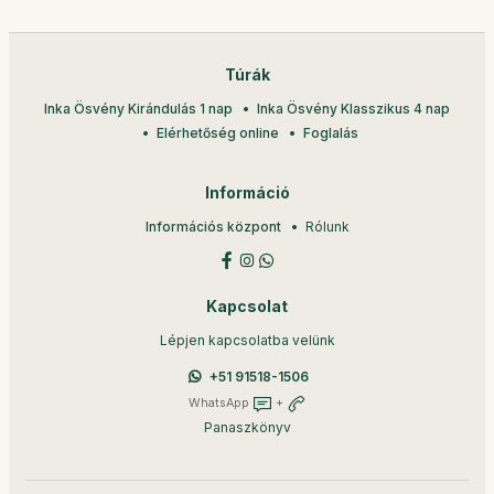
Túrák
Inka Ösvény Kirándulás 1 nap
Inka Ösvény Klasszikus 4 nap
Elérhetőség online
Foglalás
Információ
Információs központ
Rólunk
Kapcsolat
Lépjen kapcsolatba velünk
+51 91518-1506
WhatsApp
+
Panaszkönyv