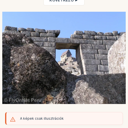
KÖVETKEZŐ ►
A képek csak illusztrációk