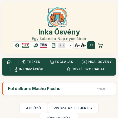
Inka Ösvény
Egy kaland a Nap nyomában
HU
USD
TREKEK
FOGLALÁS
INKA-ÖSVÉNY
INFORMÁCIÓK
ÜGYFÉLSZOLGÁLAT
Fotóalbum: Machu Picchu
52,5K
◄ ELŐZŐ
VISSZA AZ ELEJÉRE ▲