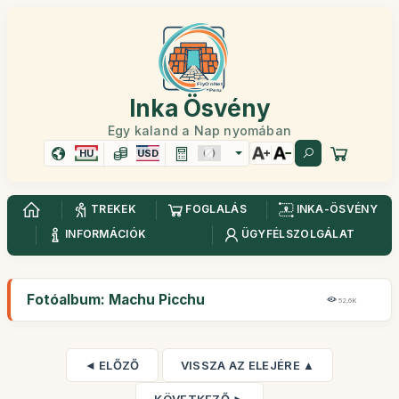
Inka Ösvény
Egy kaland a Nap nyomában
HU
USD
TREKEK
FOGLALÁS
INKA-ÖSVÉNY
INFORMÁCIÓK
ÜGYFÉLSZOLGÁLAT
Fotóalbum: Machu Picchu
52,6K
◄ ELŐZŐ
VISSZA AZ ELEJÉRE ▲