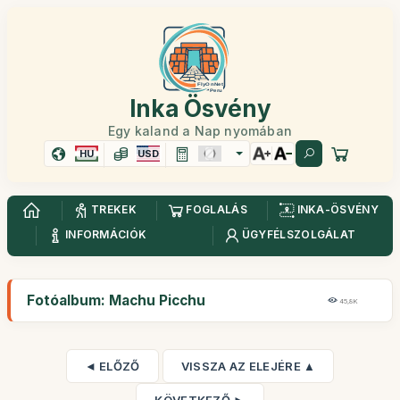
Inka Ösvény
Egy kaland a Nap nyomában
HU
USD
TREKEK
FOGLALÁS
INKA-ÖSVÉNY
INFORMÁCIÓK
ÜGYFÉLSZOLGÁLAT
Fotóalbum: Machu Picchu
45,8K
◄ ELŐZŐ
VISSZA AZ ELEJÉRE ▲