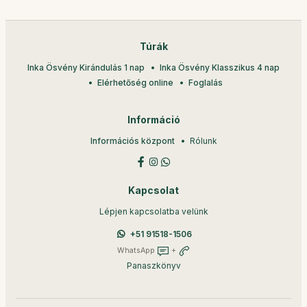
Túrák
Inka Ösvény Kirándulás 1 nap
Inka Ösvény Klasszikus 4 nap
Elérhetőség online
Foglalás
Információ
Információs központ
Rólunk
Kapcsolat
Lépjen kapcsolatba velünk
+51 91518-1506
WhatsApp
+
Panaszkönyv