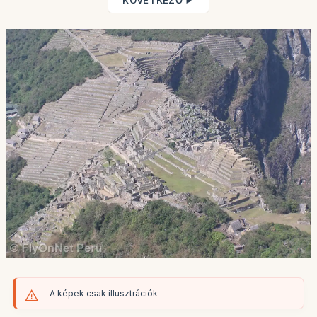
KÖVETKEZŐ ►
A képek csak illusztrációk