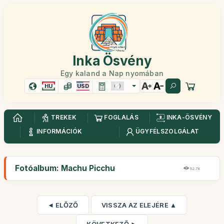
Inka Ösvény
Egy kaland a Nap nyomában
HU
USD
TREKEK
FOGLALÁS
INKA-ÖSVÉNY
INFORMÁCIÓK
ÜGYFÉLSZOLGÁLAT
Fotóalbum: Machu Picchu
52,7K
◄ ELŐZŐ
VISSZA AZ ELEJÉRE ▲