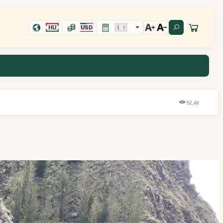
HU
USD
52,4K