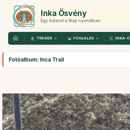
Inka Ösvény
Egy kaland a Nap nyomában
TREKEK
FOGLALÁS
INKA-
Fotóalbum: Inca Trail