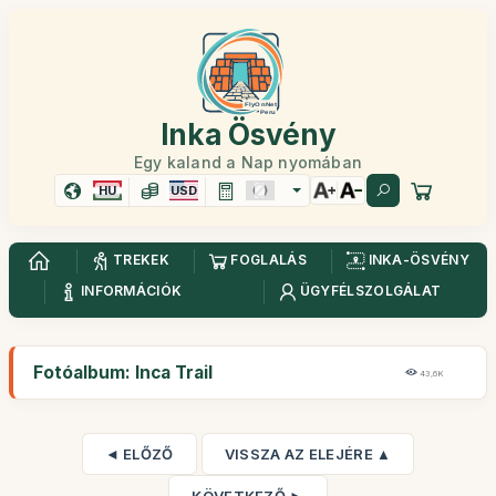
Inka Ösvény
Egy kaland a Nap nyomában
HU
USD
TREKEK
FOGLALÁS
INKA-ÖSVÉNY
INFORMÁCIÓK
ÜGYFÉLSZOLGÁLAT
Fotóalbum: Inca Trail
43,6K
◄ ELŐZŐ
VISSZA AZ ELEJÉRE ▲