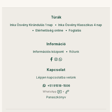
Túrák
Inka Ösvény Kirándulás 1 nap
Inka Ösvény Klasszikus 4 nap
Elérhetőség online
Foglalás
Információ
Információs központ
Rólunk
Kapcsolat
Lépjen kapcsolatba velünk
+51 91518-1506
WhatsApp
+
Panaszkönyv