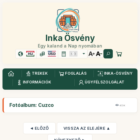
Inka Ösvény
Egy kaland a Nap nyomában
HU
USD
TREKEK
FOGLALÁS
INKA-ÖSVÉNY
INFORMÁCIÓK
ÜGYFÉLSZOLGÁLAT
Fotóalbum: Cuzco
47,1K
◄ ELŐZŐ
VISSZA AZ ELEJÉRE ▲