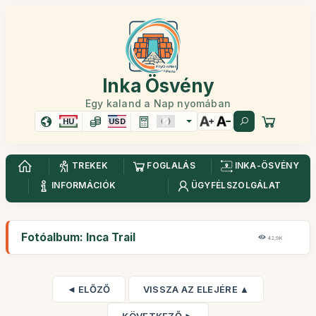
Inka Ösvény
Egy kaland a Nap nyomában
HU
USD
TREKEK
FOGLALÁS
INKA-ÖSVÉNY
INFORMÁCIÓK
ÜGYFÉLSZOLGÁLAT
Fotóalbum: Inca Trail
42,9K
◄ ELŐZŐ
VISSZA AZ ELEJÉRE ▲