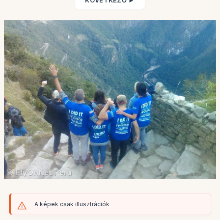
KÖVETKEZŐ ►
A képek csak illusztrációk