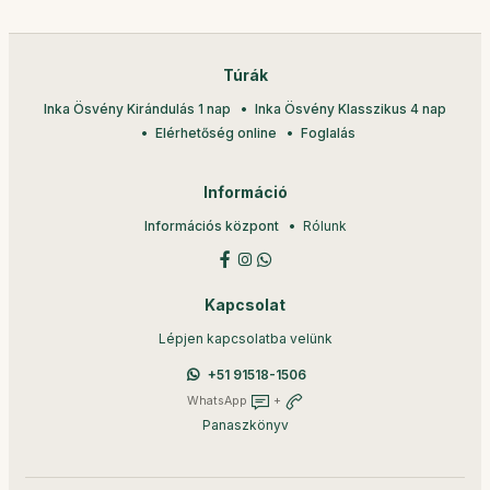
Túrák
Inka Ösvény Kirándulás 1 nap
Inka Ösvény Klasszikus 4 nap
Elérhetőség online
Foglalás
Információ
Információs központ
Rólunk
Kapcsolat
Lépjen kapcsolatba velünk
+51 91518-1506
WhatsApp
+
Panaszkönyv