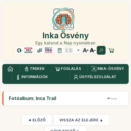
Inka Ösvény
Egy kaland a Nap nyomában
HU
USD
TREKEK
FOGLALÁS
INKA-ÖSVÉNY
INFORMÁCIÓK
ÜGYFÉLSZOLGÁLAT
Fotóalbum: Inca Trail
42,9K
◄ ELŐZŐ
VISSZA AZ ELEJÉRE ▲