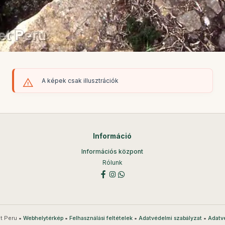
A képek csak illusztrációk
Információ
Információs központ
Rólunk
t Peru •
•
•
•
Webhelytérkép
Felhasználási feltételek
Adatvédelmi szabályzat
Adatv