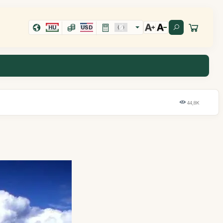
HU
USD
44,8K