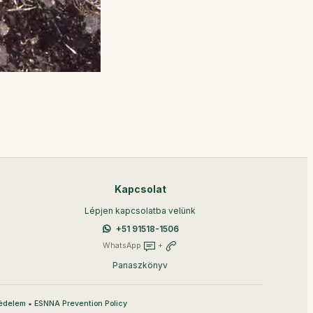
Kapcsolat
Lépjen kapcsolatba velünk
+51 91518-1506
WhatsApp
+
Panaszkönyv
•
édelem
ESNNA Prevention Policy