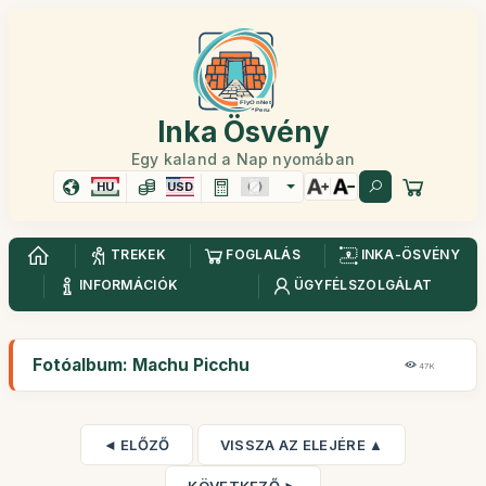
Inka Ösvény
Egy kaland a Nap nyomában
HU
USD
TREKEK
FOGLALÁS
INKA-ÖSVÉNY
INFORMÁCIÓK
ÜGYFÉLSZOLGÁLAT
Fotóalbum: Machu Picchu
47K
◄ ELŐZŐ
VISSZA AZ ELEJÉRE ▲