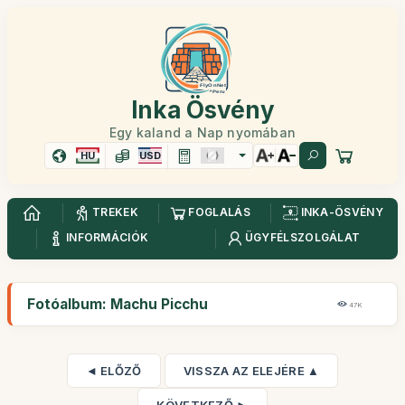
Inka Ösvény
Egy kaland a Nap nyomában
HU
USD
TREKEK
FOGLALÁS
INKA-ÖSVÉNY
INFORMÁCIÓK
ÜGYFÉLSZOLGÁLAT
Fotóalbum: Machu Picchu
47K
◄ ELŐZŐ
VISSZA AZ ELEJÉRE ▲