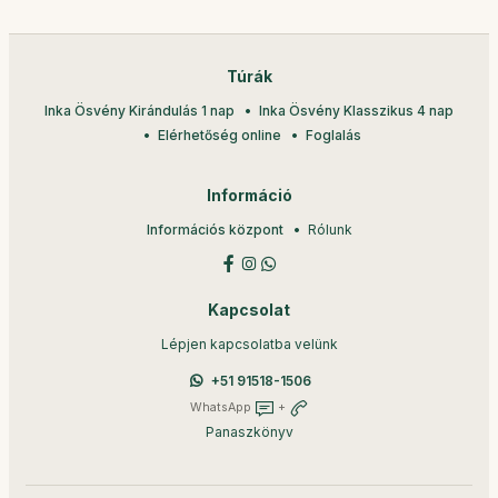
Túrák
Inka Ösvény Kirándulás 1 nap
Inka Ösvény Klasszikus 4 nap
Elérhetőség online
Foglalás
Információ
Információs központ
Rólunk
Kapcsolat
Lépjen kapcsolatba velünk
+51 91518-1506
WhatsApp
+
Panaszkönyv