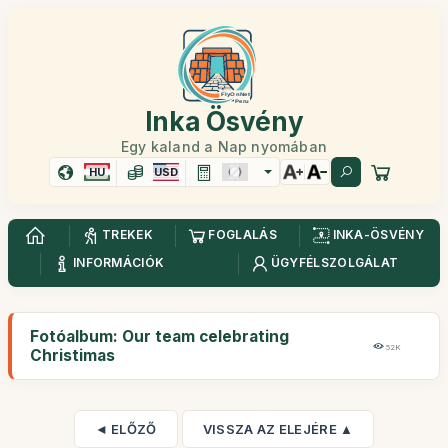
Inka Ösvény
Egy kaland a Nap nyomában
HU
USD
TREKEK
FOGLALÁS
INKA-ÖSVÉNY
INFORMÁCIÓK
ÜGYFÉLSZOLGÁLAT
Fotóalbum: Our team celebrating
52K
Christimas
◄ ELŐZŐ
VISSZA AZ ELEJÉRE ▲