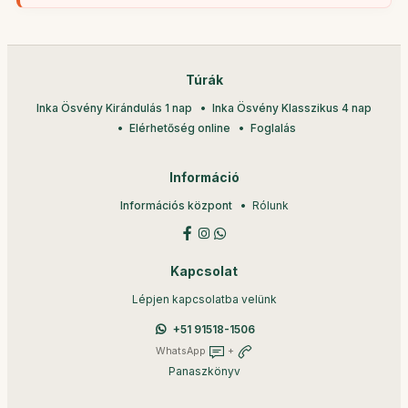
Túrák
Inka Ösvény Kirándulás 1 nap
Inka Ösvény Klasszikus 4 nap
Elérhetőség online
Foglalás
Információ
Információs központ
Rólunk
Kapcsolat
Lépjen kapcsolatba velünk
+51 91518-1506
WhatsApp
+
Panaszkönyv