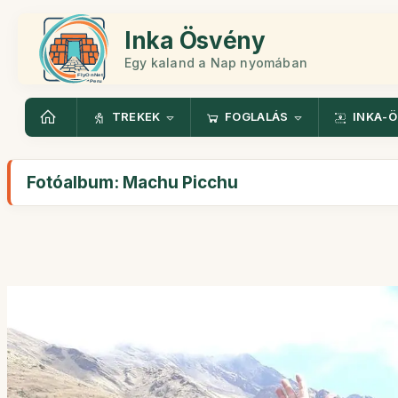
Inka Ösvény
Egy kaland a Nap nyomában
TREKEK
FOGLALÁS
INKA-
Fotóalbum: Machu Picchu