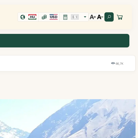
HU
USD
66,7K