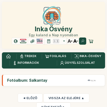
Inka Ösvény
Egy kaland a Nap nyomában
HU
USD
TREKEK
FOGLALÁS
INKA-ÖSVÉNY
INFORMÁCIÓK
ÜGYFÉLSZOLGÁLAT
Fotóalbum: Salkantay
52,7K
◄ ELŐZŐ
VISSZA AZ ELEJÉRE ▲