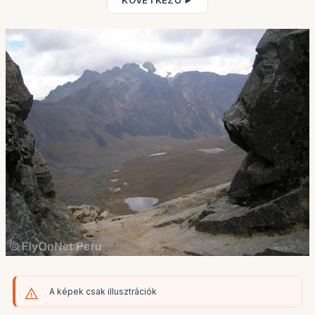
KÖVETKEZŐ ►
A képek csak illusztrációk