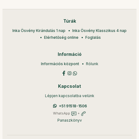
Túrák
Inka Ösvény Kirándulás 1 nap
Inka Ösvény Klasszikus 4 nap
Elérhetőség online
Foglalás
Információ
Információs központ
Rólunk
Kapcsolat
Lépjen kapcsolatba velünk
+51 91518-1506
WhatsApp
+
Panaszkönyv